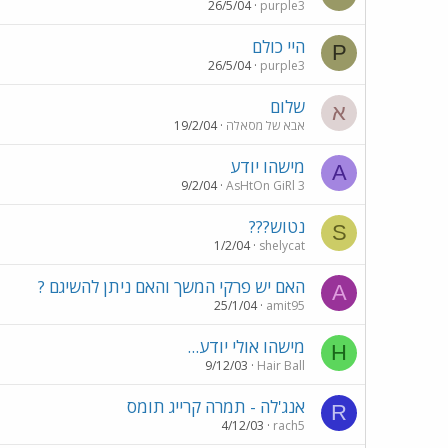
26/5/04
purple3
היי כולם
P
26/5/04
purple3
שלום
א
אבא של מסאלה
19/2/04
מישהו יודע
A
9/2/04
AsHtOn GiRl 3
נטוש???
S
1/2/04
shelycat
האם יש פרקי המשך והאם ניתן להשיגם ?
A
25/1/04
amit95
מישהו אולי יודע...
H
9/12/03
Hair Ball
אנג'לה - תמרה קרייג תומס
R
4/12/03
rach5