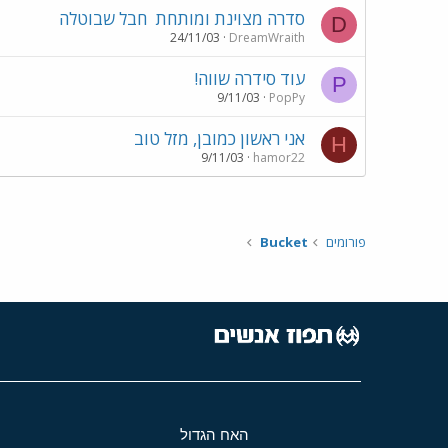
סדרה מצוינת ומותחת
חבל שבוטלה
D
24/11/03
DreamWraith
עוד סידרה שווה!
P
9/11/03
PopPy
אני ראשון כמובן, מזל טוב
H
9/11/03
hamor22
פורומים
Bucket
האח הגדול