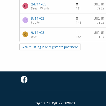
תגובות
0
24/11/03
D
צפיות
121
DreamWraith
תגובות
0
9/11/03
P
צפיות
144
PopPy
תגובות
1
9/11/03
0
צפיות
152
0r0r
You must log in or register to post here.
הלוואות לעסקים רק תבקש