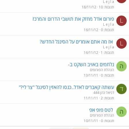
L e j l a
תגובות
10
18/11/12
פורום אדל מחזק את תושבי הדרום והמרכז
L
L e j l a
תגובות
0
16/11/12
אז מה אתם אומרים על הסינגל החדש?
L
L e j l a
תגובות
1
16/11/12
נלחמים באויב השקט ב-
ה
הנהלת הפורומים
תגובות
0
13/11/11
עשתה קאברים לאדל..כנסו להאזין לסינגל "צר לי?"
ד
דניאל כהן 444
תגובות
2
11/11/11
לטס פופ אפ
ה
הנהלת הפורומים
תגובות
0
10/11/11