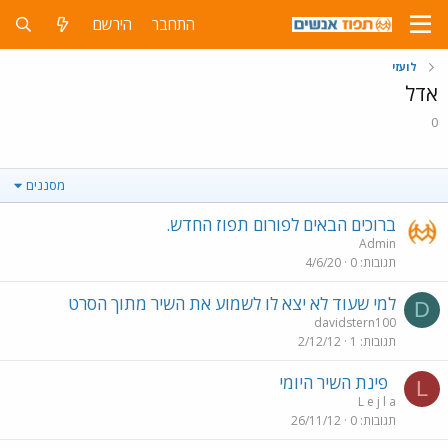
התחבר
הירשם
לועזי
אדל
0
מסננים
ברוכים הבאים לפורום תפוז החדש.
Admin
תגובות
0
4/6/20
למי שעוד לא יצא לו לשמוע את השיר מתוך הסרט
D
davidstern100
תגובות
1
2/12/12
פינת השיר היומי
L
L e j l a
תגובות
0
26/11/12