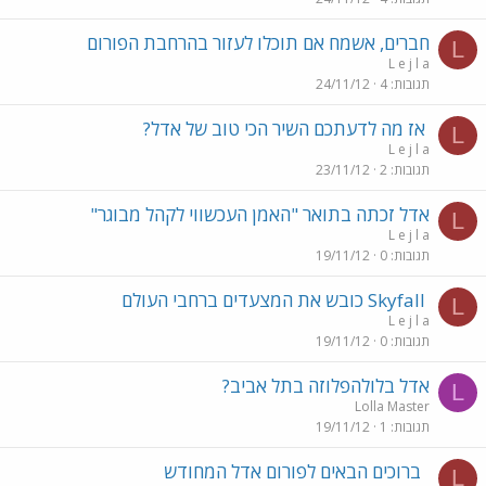
חברים, אשמח אם תוכלו לעזור בהרחבת הפורום
L
L e j l a
תגובות
4
24/11/12
אז מה לדעתכם השיר הכי טוב של אדל?
L
L e j l a
תגובות
2
23/11/12
אדל זכתה בתואר "האמן העכשווי לקהל מבוגר"
L
L e j l a
תגובות
0
19/11/12
Skyfall כובש את המצעדים ברחבי העולם
L
L e j l a
תגובות
0
19/11/12
אדל בלולהפלוזה בתל אביב?
L
Lolla Master
תגובות
1
19/11/12
ברוכים הבאים לפורום אדל המחודש
L