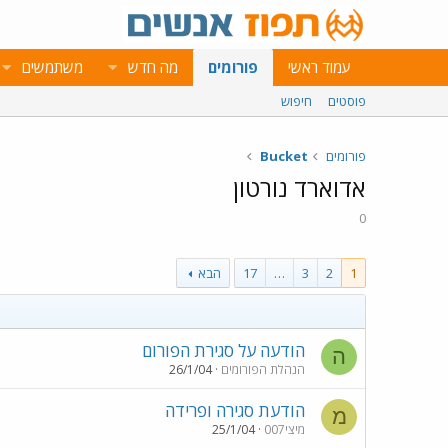
עמוד ראשי
פורומים
מה חדש
משתמשים
פוסטים
חיפוש
פורומים
Bucket
אדוארד נורטון
0
1
2
3
…
17
הבא
הודעה על סגירת הפורום
ה
הנהלת הפורומים
26/1/04
הודעת סגירה ופרידה
מ
מיצי007
25/1/04