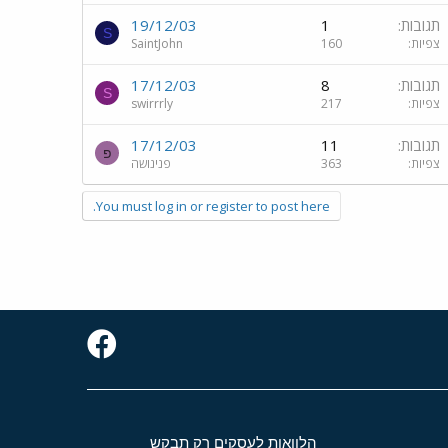
תגובות
1
19/12/03
S
צפיות
160
SaintJohn
תגובות
8
17/12/03
S
צפיות
217
swirrrly
תגובות
11
17/12/03
פ
צפיות
363
פנינושה
You must log in or register to post here.
הלוואות לעסקים רק תבקש