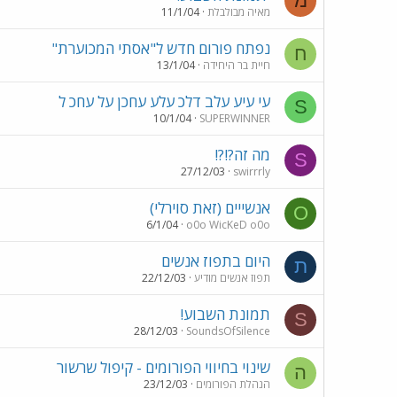
מ
מאיה מבולבלת
11/1/04
נפתח פורום חדש ל"אסתי המכוערת"
ח
חיית בר היחידה
13/1/04
עי עיע עלב דלכ עלע עחכן על עחכ ל
S
10/1/04
SUPERWINNER
מה זה?!?!
S
27/12/03
swirrrly
אנשייים (זאת סוירלי)
O
6/1/04
o0o WicKeD o0o
היום בתפוז אנשים
ת
תפוז אנשים מודיע
22/12/03
תמונת השבוע!
S
28/12/03
SoundsOfSilence
שינוי בחיווי הפורומים - קיפול שרשור
ה
הנהלת הפורומים
23/12/03