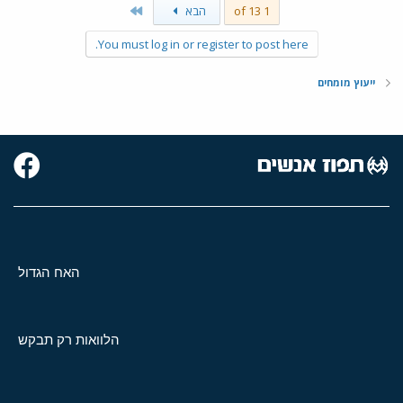
Last
1 of 13
הבא
You must log in or register to post here.
ייעוץ מומחים
האח הגדול
הלוואות רק תבקש