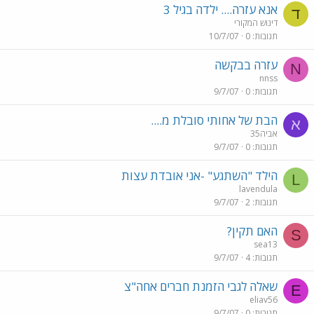
אנא עזרה.... ילדה בגיל 3
ד
דינוש המקורי
תגובות
0
10/7/07
עזרה בבקשה
N
nnss
תגובות
0
9/7/07
הבת של אחותי סובלת מ....
א
אביה35
תגובות
0
9/7/07
הילד "השתגע" -אני אובדת עצות
L
lavendula
תגובות
2
9/7/07
האם תקין?
S
sea13
תגובות
4
9/7/07
שאלה לגבי הזמנת חברים אחה"צ
E
eliav56
תגובות
0
9/7/07