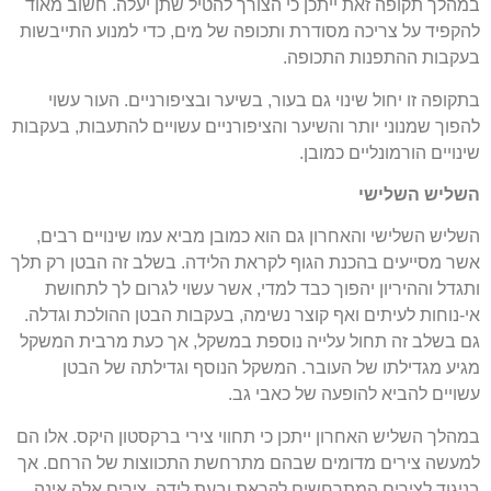
במהלך תקופה זאת ייתכן כי הצורך להטיל שתן יעלה. חשוב מאוד
להקפיד על צריכה מסודרת ותכופה של מים, כדי למנוע התייבשות
בעקבות ההתפנות התכופה.
בתקופה זו יחול שינוי גם בעור, בשיער ובציפורניים. העור עשוי
להפוך שמנוני יותר והשיער והציפורניים עשויים להתעבות, בעקבות
שינויים הורמונליים כמובן.
השליש השלישי
השליש השלישי והאחרון גם הוא כמובן מביא עמו שינויים רבים,
אשר מסייעים בהכנת הגוף לקראת הלידה. בשלב זה הבטן רק תלך
ותגדל וההיריון יהפוך כבד למדי, אשר עשוי לגרום לך לתחושת
אי-נוחות לעיתים ואף קוצר נשימה, בעקבות הבטן ההולכת וגדלה.
גם בשלב זה תחול עלייה נוספת במשקל, אך כעת מרבית המשקל
מגיע מגדילתו של העובר. המשקל הנוסף וגדילתה של הבטן
עשויים להביא להופעה של כאבי גב.
במהלך השליש האחרון ייתכן כי תחווי צירי ברקסטון היקס. אלו הם
למעשה צירים מדומים שבהם מתרחשת התכווצות של הרחם. אך
בניגוד לצירים המתרחשים לקראת ובעת לידה, צירים אלה אינה