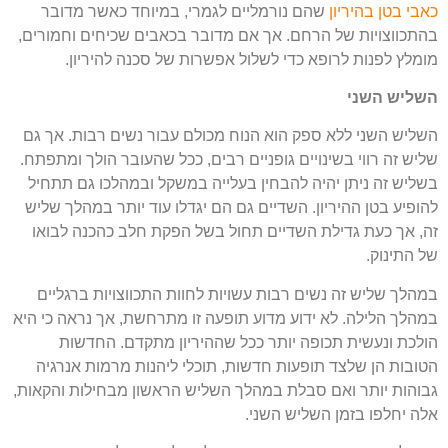
כאבי בטן בהיריון
שהם נורמליים לגמרי, במיוחד כאשר מדובר
בהתכווצויות של הרחם. אך אם מדובר בכאבים שכיחים וחמורים,
מומלץ לפנות לרופא כדי לשלול אפשרות של סכנה להיריון.
השליש השני
השליש השני ללא ספק הוא הנוח מכולם עבור נשים רבות. אך גם
שליש זה רווי בשינויים גופניים רבים, ככל שהעובר הולך ומתפתח.
בשליש זה ניתן יהיה להבחין בעלייה במשקל ובמהלכו גם תתחיל
להופיע בטן ההיריון. השדיים גם הם יגדלו עוד יותר במהלך שליש
זה, אך כעת גדילת השדיים תחול בשל הפקת חלב כהכנה לבואו
של התינוק.
במהלך שליש זה נשים רבות עשויות לחוות התכווצויות ברגליים
במהלך הלילה. לא ידוע מדוע תופעה זו מתרחשת, אך נראה כי היא
הולכת ונעשית תכופה יותר ככל שההיריון מתקדם. החדשות
הטובות הן שלצד תופעות חדשות, תוכלי ליהנות מרמות אנרגיה
גבוהות יותר ואם סבלת במהלך השליש הראשון מבחילות והקאות,
אלה יחלפו בזמן השליש השני.